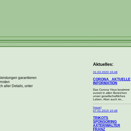
Aktuelles:
31.03.2020 16:48
leistungen garantieren
CORONA _AKTUELLE
ernsten
INFORMATION
 aller Details, unter
Das Corona Virus bestimmt
zurzeit in allen Bereichen
unser gesellschaftliches
Leben. Aber auch im...
[more]
07.01.2015 10:48
TRIKOTS
SPONSORING
AXTER/WALTER
FRANZ