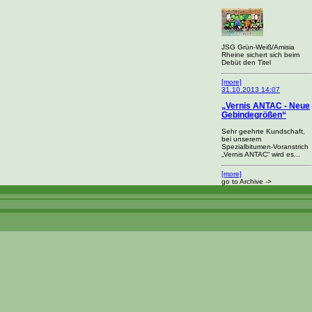
JSG Grün-Weiß/Amisia
Rheine sichert sich beim
Debüt den Titel
[more]
31.10.2013 14:07
„Vernis ANTAC - Neue
Gebindegrößen“
Sehr geehrte Kundschaft,
bei unserem
Spezialbitumen-Voranstrich
„Vernis ANTAC“ wird es...
[more]
go to Archive ->